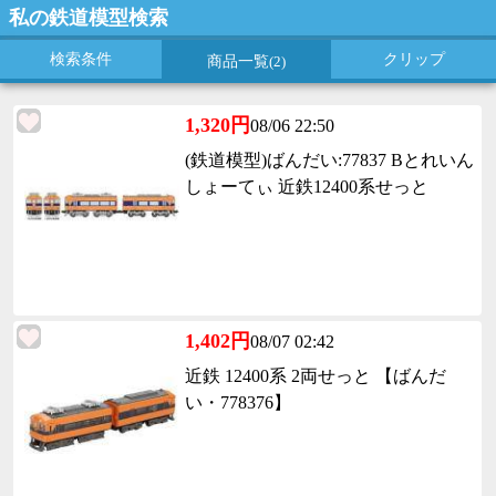
私の鉄道模型検索
検索条件
クリップ
商品一覧
(2)
1,320円
08/06 22:50
(鉄道模型)ばんだい:77837 Bとれいん
しょーてぃ 近鉄12400系せっと
1,402円
08/07 02:42
近鉄 12400系 2両せっと 【ばんだ
い・778376】