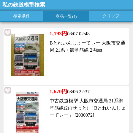
私の鉄道模型検索
検索条件
クリップ
商品一覧
(4)
1,193円
08/07 02:48
Bとれいんしょーてぃー 大阪市交通
局 21系・御堂筋線 2両set
1,670円
08/06 22:37
中古鉄道模型 大阪市交通局 21系御
堂筋線(2両せっと) 「Bとれいんしょ
ーてぃー」 [2030072]