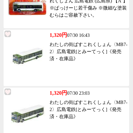
れくしょん 広島電鉄 (広島県) 【A´】
※ぱっけーじ若干傷み ※微細な塗装
むらはご容赦下さい。
1,320円
07/30 16:43
わたしの街ばすこれくしょん〈MB7-
2〉広島電鉄[とみーてっく]《発売
済・在庫品》
1,320円
07/30 23:03
わたしの街ばすこれくしょん〈MB7-
2〉広島電鉄[とみーてっく]《発売
済・在庫品》