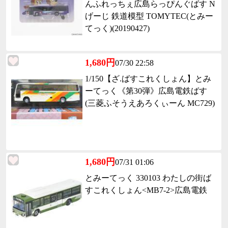
んふれっちぇ広島らっぴんぐばす N
げーじ 鉄道模型 TOMYTEC(とみー
てっく)(20190427)
1,680円
07/30 22:58
1/150【ざ.ばすこれくしょん】とみ
ーてっく《第30弾》広島電鉄ばす
(三菱ふそうえあろくぃーん MC729)
1,680円
07/31 01:06
とみーてっく 330103 わたしの街ば
すこれくしょん<MB7-2>広島電鉄