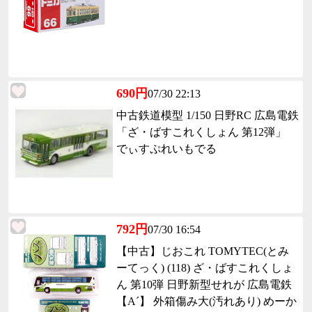
690円
07/30 22:13
中古鉄道模型 1/150 日野RC 広島電鉄
「ざ・ばすこれくしょん 第12弾」
でぃすぷれいもでる
792円
07/30 16:54
【中古】じおこれ TOMYTEC(とみ
ーてっく) (118) ざ・ばすこれくしょ
ん 第10弾 日野新型せれが 広島電鉄
【A´】 外箱傷み大(汚れあり) めーか