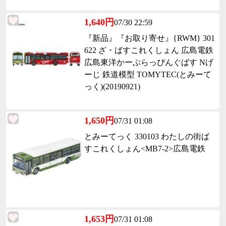
1,640円
07/30 22:59
『新品』『お取り寄せ』{RWM} 301
622 ざ・ばすこれくしょん 広島電鉄
広島東洋かーぷらっぴんぐばす Nげ
ーじ 鉄道模型 TOMYTEC(とみーて
っく)(20190921)
1,650円
07/31 01:08
とみーてっく 330103 わたしの街ば
すこれくしょん<MB7-2>広島電鉄
1,653円
07/31 01:08