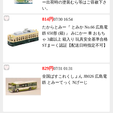
ー出荷時の塗装むら等はご容赦下さ
い。
814円
07/30 16:54
たからとみー『 とみか No.66 広島電
鉄 650形 (箱) 』 みにかー 車 おもち
ゃ 3歳以上 箱入り 玩具安全基準合格
STまーく認証【配送日時指定不可】
829円
07/31 01:31
全国ばすこれくしょん JB026 広島電
鉄 とみーてっく Nげーじ