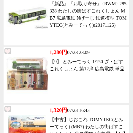
『新品』『お取り寄せ』{RWM} 285
328 わたしの街ばすこれくしょん M
B7 広島電鉄 Nげーじ 鉄道模型 TOM
YTEC(とみーてっく)(20171125)
1,280円
07/23 23:09
【9】 とみーてっく 1/150 ざ・ばす
これくしょん 第12弾 広島電鉄 単品
1,320円
07/23 16:43
【中古】じおこれ TOMYTEC(とみ
ーてっく) (MB7) わたしの街ばすこ