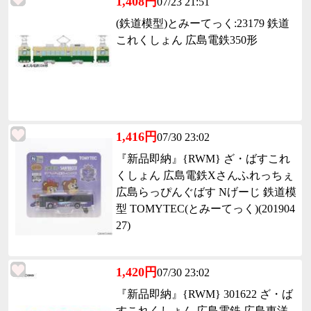
1,408円
07/23 21:51
(鉄道模型)とみーてっく:23179 鉄道
これくしょん 広島電鉄350形
1,416円
07/30 23:02
『新品即納』{RWM} ざ・ばすこれ
くしょん 広島電鉄Xさんふれっちぇ
広島らっぴんぐばす Nげーじ 鉄道模
型 TOMYTEC(とみーてっく)(201904
27)
1,420円
07/30 23:02
『新品即納』{RWM} 301622 ざ・ば
すこれくしょん 広島電鉄 広島東洋