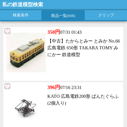
私の鉄道模型検索
検索条件
クリップ
商品一覧
(608)
350円
07/31 01:43
【中古】たからとみー とみか No.66
広島電鉄 650形 TAKARA TOMY み
にかー 鉄道模型
396円
07/16 23:31
KATO 広島電鉄200形 ぱんたぐらふ
(2個入り)