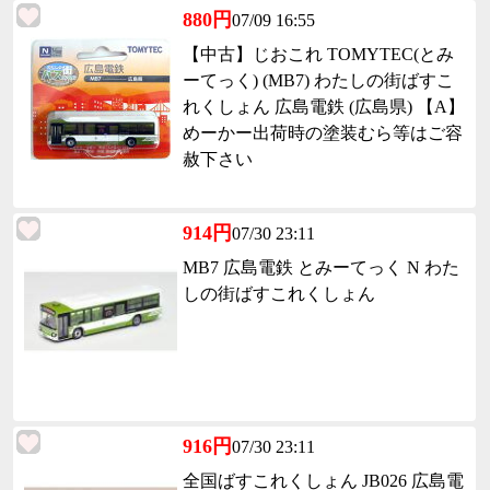
880円
07/09 16:55
【中古】じおこれ TOMYTEC(とみ
ーてっく) (MB7) わたしの街ばすこ
れくしょん 広島電鉄 (広島県) 【A】
めーかー出荷時の塗装むら等はご容
赦下さい
914円
07/30 23:11
MB7 広島電鉄 とみーてっく N わた
しの街ばすこれくしょん
916円
07/30 23:11
全国ばすこれくしょん JB026 広島電