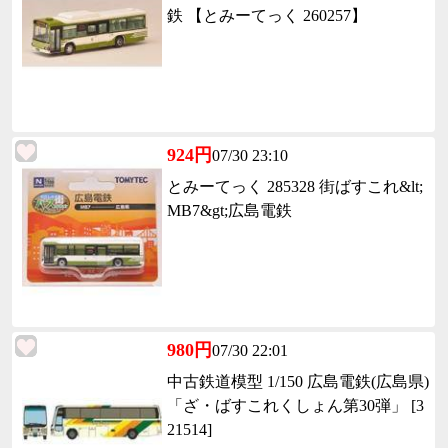
鉄 【とみーてっく 260257】
924円
07/30 23:10
とみーてっく 285328 街ばすこれ&lt;
MB7&gt;広島電鉄
980円
07/30 22:01
中古鉄道模型 1/150 広島電鉄(広島県)
「ざ・ばすこれくしょん第30弾」 [3
21514]