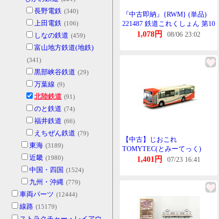
長野電鉄
(340)
『中古即納』{RWM} (単品)
上田電鉄
(106)
221487 鉄道これくしょん 第10
弾 北陸鉄道 きは5201(動力無
1,078円
08/06 23:02
しなの鉄道
(459)
し) Nげーじ 鉄道模型
富山地方鉄道(地鉄)
TOMYTEC(とみーてっく)
(341)
(20090731)
黒部峡谷鉄道
(29)
万葉線
(9)
北陸鉄道
(91)
のと鉄道
(74)
福井鉄道
(66)
えちぜん鉄道
(79)
【中古】じおこれ
東海
(3189)
TOMYTEC(とみーてっく)
近畿
(1980)
(JB009) 全国ばすこれくしょん
1,401円
07/23 16:41
北陸鉄道 【じゃんく】 外箱欠
中国・四国
(1524)
品(車両のみ)/ 車体に少々汚
九州・沖縄
(779)
れ・きず・破損の場合あり /
車両パーツ
(12444)
えあきゃっぷに包んで発送致
します
線路
(15179)
ストラクチャー・レイアウ