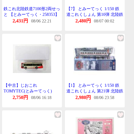
鉄これ北陸鉄道7100形2両せっ
【7】 とみーてっく 1/150 鉄
と 【とみーてっく・258353】
道これくしょん 第10弾 北陸鉄
道 きは5201 単品
2,431円
2,480円
08/06 22:21
08/07 00:02
【中古】じおこれ
【1】 とみーてっく 1/150 鉄
TOMYTEC(とみーてっく)
道これくしょん 第21弾 北陸鉄
(N409A) ざ・ばすこれくしょ
道 もは8802 単品
2,750円
2,980円
08/06 16:18
08/06 23:58
ん 北陸鉄道 日野ぶるーりぼん
27-745号車 (事業者限定) 【A
´】 めーかー出荷時より少々
の塗装むらは見られます。ご
理解・ご了承下さい。