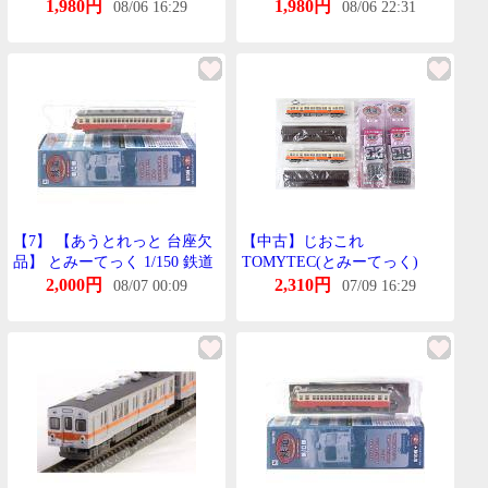
(393-394) 鉄道これくしょん
道 くもは6001 単品
1,980円
1,980円
08/06 16:29
08/06 22:31
第16弾 北陸鉄道 くもは
6001+くは6051 2両せっと 【A
´】 外箱傷み ※めーかー出荷
時からの塗装むらはご容赦願
います
【7】 【あうとれっと 台座欠
【中古】じおこれ
品】 とみーてっく 1/150 鉄道
TOMYTEC(とみーてっく)
これくしょん 第10弾 北陸鉄道
(393-394) 鉄道これくしょん
2,000円
2,310円
08/07 00:09
07/09 16:29
きは5201 単品
第16弾 北陸鉄道 くもは
6001+くは6051 2両せっと
【A】 めーかー出荷時からの
塗装むらはご容赦下さい