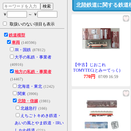
北陸鉄道に関する鉄道
検索
￥
～ ￥
取扱いのない項目も表示
鉄道模型
車両
(140596)
JR・国鉄
(87812)
大手の私鉄・事業者
(40916)
【中古】じおこれ
TOMYTEC(とみーてっく)
地方の私鉄・事業者
(167) ざ・ばすこれくしょん
770円
07/09 16:59
(14467)
第14弾 三菱MS615 北陸鉄道
北海道・東北
(1242)
【A´】 外箱傷み めーかー出
荷時の塗装むら等はご容赦下
関東
(3906)
さい。
北陸・信越
(1981)
北越急行
(166)
えちごトキめき鉄道・
あいの風とやま鉄道・IRい
しかわ鉄道
(221)