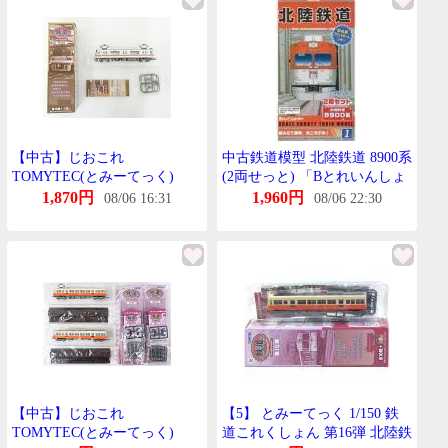
【中古】じおこれ
中古鉄道模型 北陸鉄道 8900系
TOMYTEC(とみーてっく)
(2両せっと) 「Bとれいんしょ
(1807) 鉄道これくしょん 第31
ーてぃー No.1」
1,870円
1,960円
08/06 16:31
08/06 22:30
弾 北陸鉄道 03系 03-139 【A
´】 外箱傷み 微細な塗装むら
はご容赦下さい。
【中古】じおこれ
【5】 とみーてっく 1/150 鉄
TOMYTEC(とみーてっく)
道これくしょん 第16弾 北陸鉄