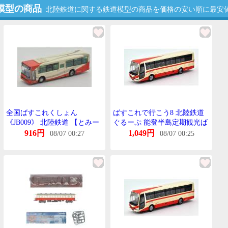
模型の商品
北陸鉄道に関する鉄道模型の商品を価格の安い順に最安
全国ばすこれくしょん
ばすこれで行こう8 北陸鉄道
《JB009》 北陸鉄道 【とみー
ぐるーぷ 能登半島定期観光ば
てっく・253280】
す「あさいち号」 じおこれ ば
916円
1,049円
08/07 00:27
08/07 00:25
すこれ とみーてっく Nげーじ