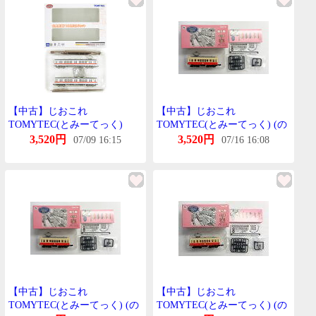
さい。
【中古】じおこれ
【中古】じおこれ
TOMYTEC(とみーてっく)
TOMYTEC(とみーてっく) (の
(619-620) 鉄道これくしょん
049) のすたるじっく鉄道これ
3,520円
3,520円
07/09 16:15
07/16 16:08
北陸鉄道 7100形 2両せっと
くしょん 第5弾 北陸鉄道 非貫
【A´】 外箱傷み 微細な塗装
通運転台+貫通運転台たいぷ
むらはご容赦下さい。
1021 【A】 めーかー出荷時か
らの塗装むら等はご容赦くだ
さい
【中古】じおこれ
【中古】じおこれ
TOMYTEC(とみーてっく) (の
TOMYTEC(とみーてっく) (の