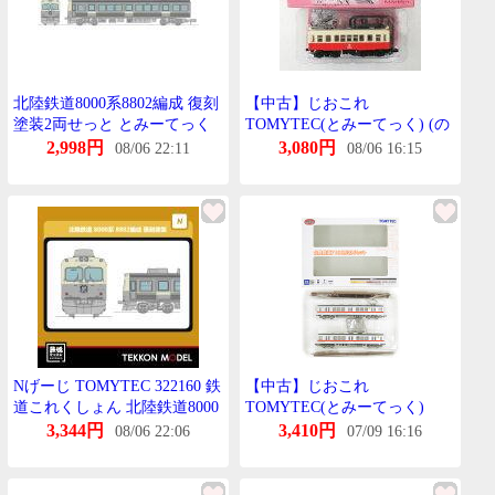
北陸鉄道8000系8802編成 復刻
【中古】じおこれ
塗装2両せっと とみーてっく
TOMYTEC(とみーてっく) (の
Nげーじ
050) のすたるじっく鉄道これ
2,998円
3,080円
08/06 22:11
08/06 16:15
くしょん 第5弾 北陸鉄道 両側
貫通運転台たいぷ1051 【A´】
※外箱若干傷み ※微細な塗装
むらはご容赦下さい。
Nげーじ TOMYTEC 322160 鉄
【中古】じおこれ
道これくしょん 北陸鉄道8000
TOMYTEC(とみーてっく)
系8802編成 復刻塗装2両せっ
(619-620) 鉄道これくしょん
3,344円
3,410円
08/06 22:06
07/09 16:16
と
北陸鉄道 7100形 2両せっと
【A´】 外箱傷み・輪ごむ溶着
跡 微細な塗装むらはご容赦下