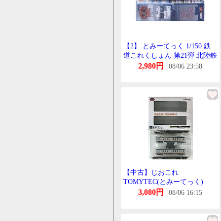
【2】 とみーてっく 1/150 鉄
道これくしょん 第21弾 北陸鉄
道 もは8812 単品
2,980円
08/06 23:58
【中古】じおこれ
TOMYTEC(とみーてっく)
(619-620) 鉄道これくしょん
3,080円
08/06 16:15
北陸鉄道 7100形 2両せっと
【B】 ※ぱんたぐらふ交換 ※
外箱若干傷み ※微細な塗装む