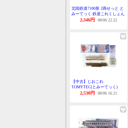
北陸鉄道7100形 2両せっと と
みーてっく 鉄道これくしょん
2,346円
08/06 22:22
【中古】じおこれ
TOMYTEC(とみーてっく)
(653) 鉄道これくしょん 第21
2,530円
08/06 16:21
弾 北陸鉄道 もは8802 【A´】
外箱傷み 微細な塗装むらはご
容赦下さい。