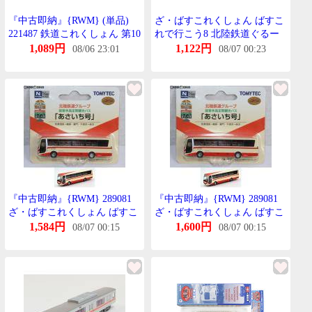
『中古即納』{RWM} (単品)
ざ・ばすこれくしょん ばすこ
221487 鉄道これくしょん 第10
れで行こう8 北陸鉄道ぐるー
弾 北陸鉄道 きは5201(動力無
ぷ 能登半島定期観光ばす 「あ
1,089円
1,122円
08/06 23:01
08/07 00:23
し) Nげーじ 鉄道模型
さいち号」 【とみーてっく・
TOMYTEC(とみーてっく)
289081】
(20090731)
『中古即納』{RWM} 289081
『中古即納』{RWM} 289081
ざ・ばすこれくしょん ばすこ
ざ・ばすこれくしょん ばすこ
れで行こう8 北陸鉄道ぐるー
れで行こう8 北陸鉄道ぐるー
1,584円
1,600円
08/07 00:15
08/07 00:15
ぷ 能登半島定期観光ばす「あ
ぷ 能登半島定期観光ばす「あ
さいち号」 N 鉄道模型
さいち号」 N 鉄道模型
TOMYTEC(とみーてっく)
TOMYTEC(とみーてっく)