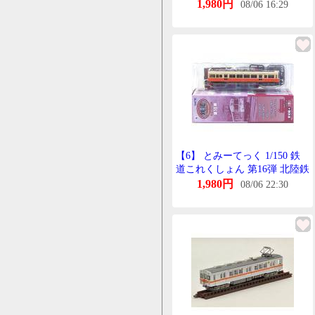
道 くは6051 みにかー Nげーじ
1,980円
08/06 16:29
すとらくちゃー みにちゅあ 半
完成品 単品
【6】 とみーてっく 1/150 鉄
道これくしょん 第16弾 北陸鉄
道 くは6051 単品
1,980円
08/06 22:30