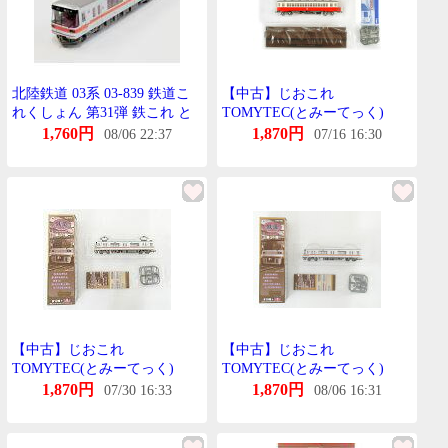
北陸鉄道 03系 03-839 鉄道こ
【中古】じおこれ
れくしょん 第31弾 鉄これ と
TOMYTEC(とみーてっく)
みーてっく
(120) 鉄道これくしょん 第10
1,760円
1,870円
08/06 22:37
07/16 16:30
弾 北陸鉄道 きは5201 【A´】
外箱傷み 微細な塗装むらはご
容赦下さい。
【中古】じおこれ
【中古】じおこれ
TOMYTEC(とみーてっく)
TOMYTEC(とみーてっく)
(1807) 鉄道これくしょん 第31
(1808) 鉄道これくしょん 第31
1,870円
1,870円
07/30 16:33
08/06 16:31
弾 北陸鉄道 03系 03-139 【A
弾 北陸鉄道 03系 03-839 【A
´】 外箱傷み 微細な塗装むら
´】 外箱傷み 微細な塗装むら
はご容赦下さい。
はご容赦下さい。