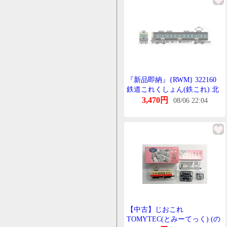
らはご容赦下さい。
『新品即納』{RWM} 322160
鉄道これくしょん(鉄これ) 北
陸鉄道8000系8802編成 復刻塗
3,470円
08/06 22:04
装2両せっと(動力無し) Nげー
じ 鉄道模型 TOMYTEC(とみ
ーてっく)(20221119)
【中古】じおこれ
TOMYTEC(とみーてっく) (の