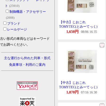
ト
(25910)
制御機器・アクセサリー
(2008)
【中古】じおこれ
ブランド
TOMYTEC(とみーてっく)
レールゲージ
(1807) 鉄道これくしょん 第31
1,650円
08/06 16:35
弾 北陸鉄道 03系 03-139 【A
古い形式の車両などはキーワード
´】 外箱傷み(他社防犯たぐ貼
でお調べください。
付) 微細な塗装むらはご容赦
下さい。
主な運行から外れた列車・形式
免責事項・利用のご案内
【中古】じおこれ
TOMYTEC(とみーてっく)
(1808) 鉄道これくしょん 第31
1,870円
07/16 16:30
弾 北陸鉄道 03系 03-839 【A
´】 外箱傷み 微細な塗装むら
はご容赦下さい。