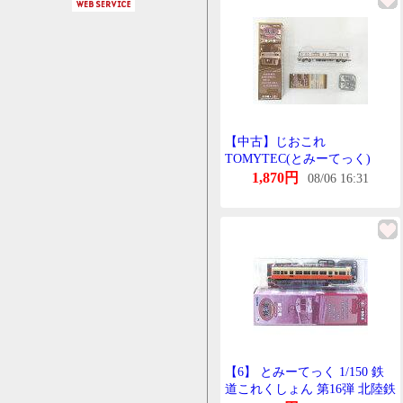
【中古】じおこれ
TOMYTEC(とみーてっく)
(1808) 鉄道これくしょん 第31
1,870円
08/06 16:31
弾 北陸鉄道 03系 03-839 【A
´】 外箱傷み 微細な塗装むら
はご容赦下さい。
【6】 とみーてっく 1/150 鉄
道これくしょん 第16弾 北陸鉄