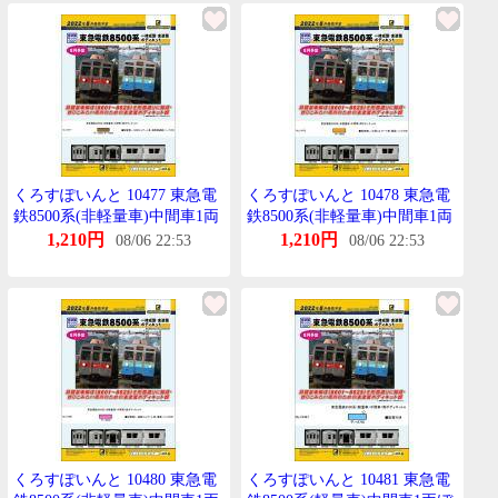
くろすぽいんと 10477 東急電
くろすぽいんと 10478 東急電
鉄8500系(非軽量車)中間車1両
鉄8500系(非軽量車)中間車1両
ぼでぃきっとC(配管無し・分
ぼでぃきっとD (配管無し・分
1,210円
1,210円
08/06 22:53
08/06 22:53
割こるげーと車・増設貫通扉
割こるげーと車・妻面はしご
ぱーつ付き)
付き)
くろすぽいんと 10480 東急電
くろすぽいんと 10481 東急電