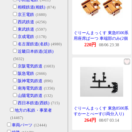
相模鉄道(相鉄)
(874)
京王電鉄
(1680)
西武鉄道
(4256)
東武鉄道
(5597)
ぐりーんまっくす 東急8500系
京成電鉄
(1178)
用座席ぱーつ 車端部のみ(2個
名古屋鉄道(名鉄)
(4980)
入)
220円
08/06 23:38
近畿日本鉄道(近鉄)
(5632)
京阪電気鉄道
(1603)
阪急電鉄
(2666)
阪神電気鉄道
(896)
南海電気鉄道
(1356)
山陽電気鉄道
(132)
西日本鉄道(西鉄)
(715)
ぐりーんまっくす 東急8500系
地方の私鉄・事業者
すかーとべーす(1両分入り)
(14467)
264円
08/07 03:14
車両パーツ
(12444)