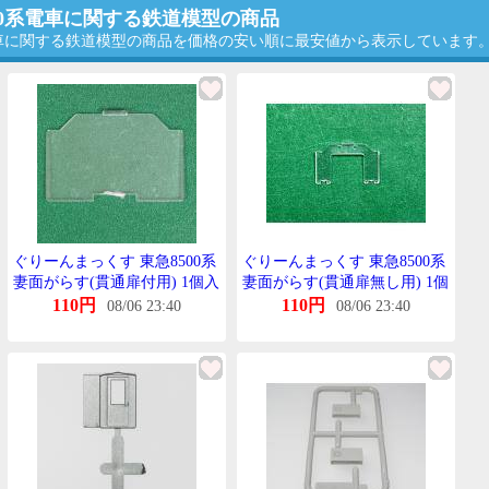
500系電車に関する鉄道模型の商品
系電車に関する鉄道模型の商品を価格の安い順に最安値から表示しています
ぐりーんまっくす 東急8500系
ぐりーんまっくす 東急8500系
妻面がらす(貫通扉付用) 1個入
妻面がらす(貫通扉無し用) 1個
入
110円
110円
08/06 23:40
08/06 23:40