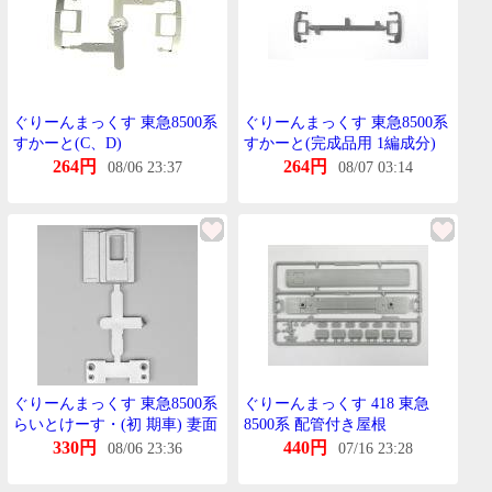
ぐりーんまっくす 東急8500系
ぐりーんまっくす 東急8500系
すかーと(C、D)
すかーと(完成品用 1編成分)
264円
264円
08/06 23:37
08/07 03:14
ぐりーんまっくす 東急8500系
ぐりーんまっくす 418 東急
らいとけーす・(初 期車) 妻面
8500系 配管付き屋根
扉(塗装済) 各1個入
330円
440円
08/06 23:36
07/16 23:28