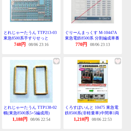
とれじゃーたうん TTP213-03
ぐりーんまっくす M-10447A
東急8500系手すりせっと
東急電鉄8500系 分割編成車番
白/紺
748円
770円
08/06 23:16
08/06 23:13
とれじゃーたうん TTP138-02
くろすぽいんと 10475 東急電
幌(東急8500系5+5編成用)
鉄8500系(非軽量車)中間車1両
ぼでぃきっとA(非軽量車 配管
1,188円
1,210円
08/06 22:54
08/06 22:53
付き・分割こるげーと)