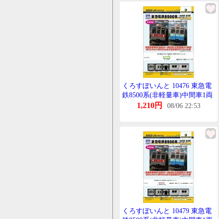
くろすぽいんと 10476 東急電
鉄8500系(非軽量車)中間車1両
ぼでぃきっとB(非軽量車 配管
1,210円
08/06 22:53
付き・連続こるげーと車)
くろすぽいんと 10479 東急電