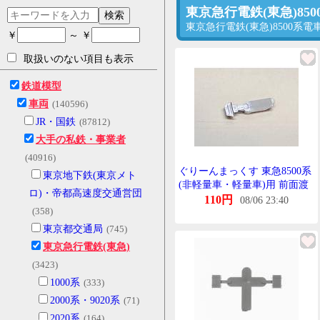
東京急行電鉄(東急)8
検索
東京急行電鉄(東急)8500
￥
～ ￥
取扱いのない項目も表示
鉄道模型
車両
(140596)
JR・国鉄
(87812)
大手の私鉄・事業者
(40916)
ぐりーんまっくす 東急8500系
東京地下鉄(東京メト
(非軽量車・軽量車)用 前面渡
ロ)・帝都高速度交通営団
り板 塗装済み
110円
08/06 23:40
(358)
東京都交通局
(745)
東京急行電鉄(東急)
(3423)
1000系
(333)
2000系・9020系
(71)
2020系
(164)