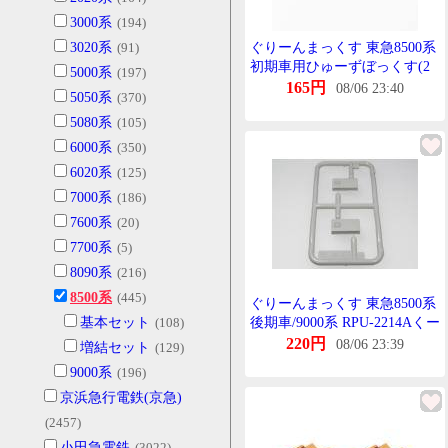
3000系
(194)
3020系
(91)
ぐりーんまっくす 東急8500系
初期車用ひゅーずぼっくす(2
5000系
(197)
個入)
165円
08/06 23:40
5050系
(370)
5080系
(105)
6000系
(350)
6020系
(125)
7000系
(186)
7600系
(20)
7700系
(5)
8090系
(216)
8500系
(445)
ぐりーんまっくす 東急8500系
基本セット
(108)
後期車/9000系 RPU-2214Aくー
らー(たいぷB)
220円
08/06 23:39
増結セット
(129)
9000系
(196)
京浜急行電鉄(京急)
(2457)
小田急電鉄
(3022)