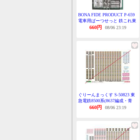
BONA FIDE PRODUCT P-659
電車用ぱーつせっと 鉄これ東
急8000系(一部8500系)他用
660円
08/06 23:19
ぐりーんまっくす S-50823 東
急電鉄8500系(8637編成・青
帯)すてっかー 1枚
660円
08/06 23:19