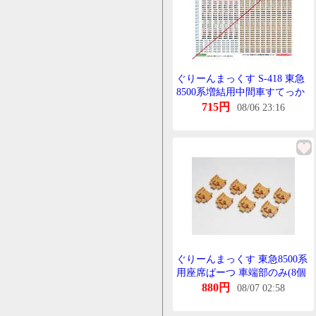
ぐりーんまっくす S-418 東急
8500系増結用中間車すてっか
ー 1枚
715円
08/06 23:16
ぐりーんまっくす 東急8500系
用座席ぱーつ 車端部のみ(8個
入)
880円
08/07 02:58