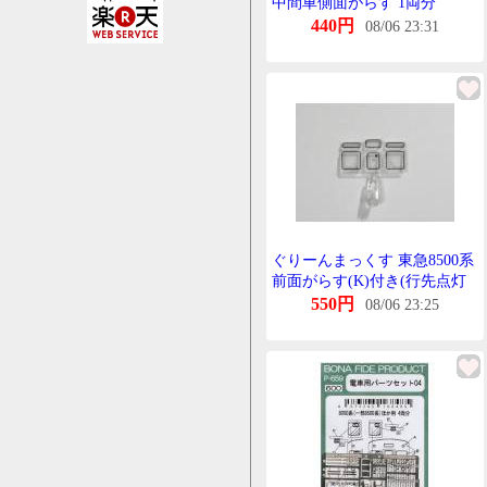
中間車側面がらす 1両分
440円
08/06 23:31
ぐりーんまっくす 東急8500系
前面がらす(K)付き(行先点灯
式らいとゆにっと対応)
550円
08/06 23:25