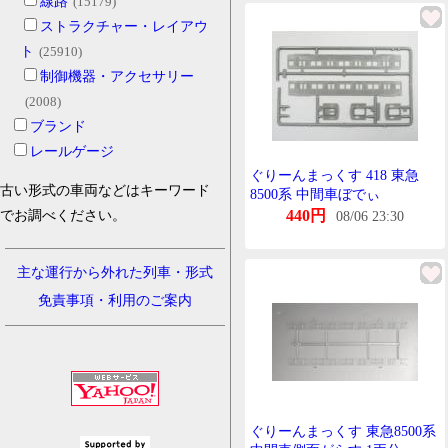
線路
(15179)
ストラクチャー・レイアウ
ト
(25910)
制御機器・アクセサリー
(2008)
ブランド
レールゲージ
ぐりーんまっくす 418 東急
古い形式の車両などはキーワード
8500系 中間車ぼでぃ
440円
でお調べください。
08/06 23:30
主な運行から外れた列車・形式
免責事項・利用のご案内
ぐりーんまっくす 東急8500系