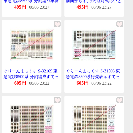
東急電鉄8500系 分割編成車番
前面がらす(行先点灯式らいと
まっと銀
ゆにっと対応)
495円
495円
08/06 23:27
08/06 23:27
ぐりーんまっくす S-32169 東
ぐりーんまっくす S-31506 東
急電鉄8500系 分割編成すてっ
急電鉄8500系行先表示すてっ
かー 1枚
かー 1枚
605円
605円
08/06 23:22
08/06 23:22