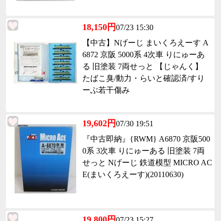
18,150円
07/23 15:30
【中古】Nげーじ まいくろえーす A
6872 京阪 5000系 4次車 りにゅーあ
る 旧塗装 7両せっと 【じゃんく】
たばこ臭/動力・らいと確認済/すり
ーぶ若干傷み
19,602円
07/30 19:51
『中古即納』{RWM} A6870 京阪500
0系 3次車 りにゅーある 旧塗装 7両
せっと Nげーじ 鉄道模型 MICRO AC
E(まいくろえーす)(20110630)
19,800円
07/23 15:27