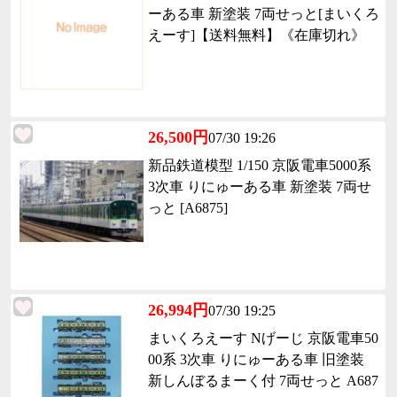
ーある車 新塗装 7両せっと[まいくろ
えーす]【送料無料】《在庫切れ》
26,500円
07/30 19:26
新品鉄道模型 1/150 京阪電車5000系
3次車 りにゅーある車 新塗装 7両せ
っと [A6875]
26,994円
07/30 19:25
まいくろえーす Nげーじ 京阪電車50
00系 3次車 りにゅーある車 旧塗装
新しんぼるまーく付 7両せっと A687