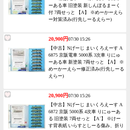
ーある車 旧塗装 新しんぼるまーく
付 7両せっと 【A】 ※めーかーえら
ー対策済み(行先しーるえらー)
20,900円
07/30 15:26
【中古】Nげーじ まいくろえーす A
6875 京阪電車 5000系 3次車 りにゅ
ーある車 新塗装 7両せっと 【A】 ※
めーかーえらー修正済み(行先しーる
えらー)
20,900円
07/30 15:26
【中古】Nげーじ まいくろえーす A
6872 京阪 5000系 4次車 りにゅーあ
る 旧塗装 7両せっと 【A´】 ※けー
す背表紙 いらすとしーる傷み、折り