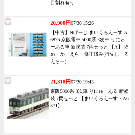
目割れ有り
20,900円
07/30 15:26
【中古】Nげーじ まいくろえーす A
6875 京阪電車 5000系 3次車 りにゅ
ーある車 新塗装 7両せっと 【A】 ※
めーかーえらー修正済み(行先しーる
えらー)
21,318円
07/30 19:43
京阪5000系 3次車 りにゅーある 新塗
装 7両せっと 【まいくろえーす・A6
871】