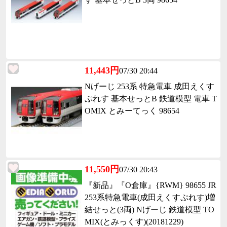
11,443円
07/30 20:44
Nげーじ 253系 特急電車 成田えくす
ぷれす 基本せっとB 鉄道模型 電車 T
OMIX とみーてっく 98654
11,550円
07/30 20:43
『新品』『O倉庫』{RWM} 98655 JR
253系特急電車(成田えくすぷれす)増
結せっと(3両) Nげーじ 鉄道模型 TO
MIX(とみっくす)(20181229)