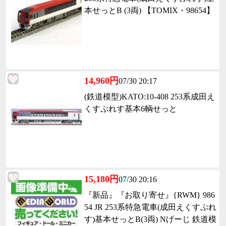
本せっとB (3両) 【TOMIX・98654】
14,960円
07/30 20:17
(鉄道模型)KATO:10-408 253系成田え
くすぷれす基本6輌せっと
15,180円
07/30 20:16
『新品』『お取り寄せ』{RWM} 986
54 JR 253系特急電車(成田えくすぷれ
す)基本せっとB(3両) Nげーじ 鉄道模