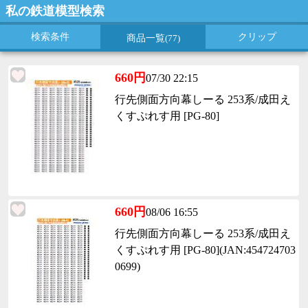
私の鉄道模型検索
検索条件
クリップ
商品一覧
(77)
660円
07/30 22:15
行先側面方向幕しーる 253系/成田え
くすぷれす用 [PG-80]
660円
08/06 16:55
行先側面方向幕しーる 253系/成田え
くすぷれす用 [PG-80](JAN:454724703
0699)