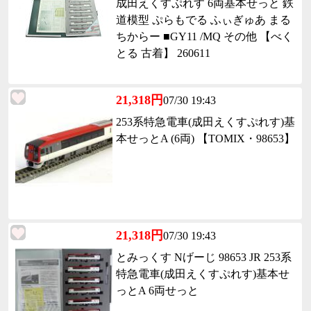
成田えくすぷれす 6両基本せっと 鉄
道模型 ぷらもでる ふぃぎゅあ まる
ちからー ■GY11 /MQ その他 【べく
とる 古着】 260611
21,318円
07/30 19:43
253系特急電車(成田えくすぷれす)基
本せっとA (6両) 【TOMIX・98653】
21,318円
07/30 19:43
とみっくす Nげーじ 98653 JR 253系
特急電車(成田えくすぷれす)基本せ
っとA 6両せっと