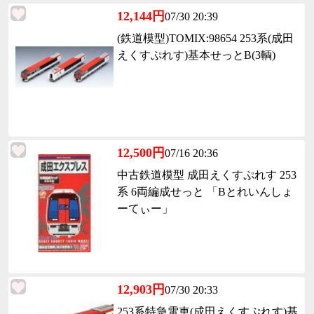
12,144円
07/30 20:39
(鉄道模型)TOMIX:98654 253系(成田
えくすぷれす)基本せっとB(3輌)
12,500円
07/16 20:36
中古鉄道模型 成田えくすぷれす 253
系 6両編成せっと 「Bとれいんしょ
ーてぃー」
12,903円
07/30 20:33
253系特急電車(成田えくすぷれす)基