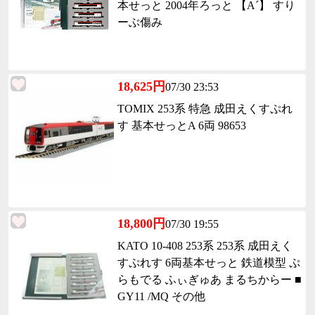
本せっと 2004年ろっと 【A´】 すり
ーぶ傷み
18,625円
07/30 23:53
TOMIX 253系 特急 成田えくすぷれ
す 基本せっとA 6両 98653
18,800円
07/30 19:55
KATO 10-408 253系 253系 成田えく
すぷれす 6両基本せっと 鉄道模型 ぷ
らもでる ふぃぎゅあ まるちからー ■
GY11 /MQ その他