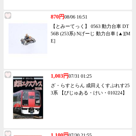
870円
08/06 16:51
【とみーてっく】 0563 動力台車 DT
56B (253系) Nげーじ 動力台車 [▲][M
E]
1,003円
07/31 01:25
ざ・らすとらん 成田えくすぷれす25
3系 【びじゅある・けい・010224】
1,100円
07/30 21:55