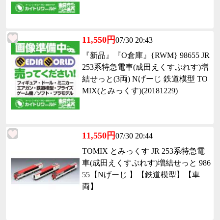
11,550円
07/30 20:43
『新品』『O倉庫』{RWM} 98655 JR
253系特急電車(成田えくすぷれす)増
結せっと(3両) Nげーじ 鉄道模型 TO
MIX(とみっくす)(20181229)
11,550円
07/30 20:44
TOMIX とみっくす JR 253系特急電
車(成田えくすぷれす)増結せっと 986
55【Nげーじ 】【鉄道模型】【車
両】