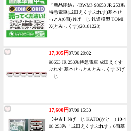
『新品即納』{RWM} 98653 JR 253系
特急電車(成田えくすぷれす)基本せ
っとA(6両) Nげーじ 鉄道模型 TOMI
X(とみっくす)(20181228)
17,305円
07/30 20:02
98653 JR 253系特急電車 成田えくす
ぷれす 基本せっとA とみっくす Nげ
ーじ
17,600円
07/09 15:33
【中古】Nげーじ KATO(かとー) 10-4
08 253系「成田えくすぷれす」6両基