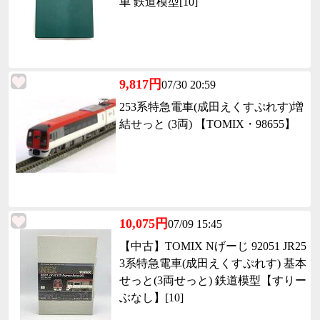
車 鉄道模型[10]
9,817円
07/30 20:59
253系特急電車(成田えくすぷれす)増
結せっと (3両) 【TOMIX・98655】
10,075円
07/09 15:45
【中古】TOMIX Nげーじ 92051 JR25
3系特急電車(成田えくすぷれす) 基本
せっと(3両せっと) 鉄道模型【すりー
ぶなし】[10]