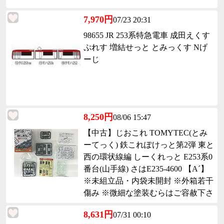
7,970円
07/23 20:31
98655 JR 253系特急電車 成田えくす
ぷれす 増結せっと とみっくす Nげ
ーじ
8,250円
08/06 15:47
【中古】じおこれ TOMYTEC(とみ
ーてっく) 鉄これぽけっと第2弾 東と
西の環状線編 しーくれっと E253系0
番台(山手線) さはE235-4600 【A´】
※未組立品・内袋未開封 ※外箱若干
傷み ※微細な塗装むらはご容赦下さ
い。
8,631円
07/31 00:10