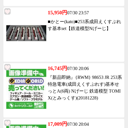
15,950円
07/30 23:57
■かとー(kato)■253系成田えくすぷれ
す基本set【鉄道模型Nげーじ】
16,745円
07/30 20:06
『新品即納』{RWM} 98653 JR 253系
特急電車(成田えくすぷれす)基本せ
っとA(6両) Nげーじ 鉄道模型 TOMI
X(とみっくす)(20181228)
17,009円
07/30 20:04