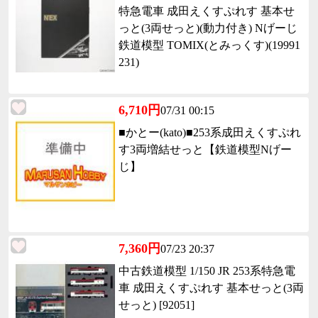
特急電車 成田えくすぷれす 基本せ
っと(3両せっと)(動力付き) Nげーじ
鉄道模型 TOMIX(とみっくす)(19991
231)
6,710円
07/31 00:15
■かとー(kato)■253系成田えくすぷれ
す3両増結せっと【鉄道模型Nげー
じ】
7,360円
07/23 20:37
中古鉄道模型 1/150 JR 253系特急電
車 成田えくすぷれす 基本せっと(3両
せっと) [92051]