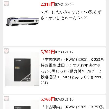
2,318円
07/31 00:50
Nげーじ だいきゃすと E253系 あず
さ・かいじ とれーん No.29
5,702円
07/30 21:17
『中古即納』{RWM} 92051 JR 253系
特急電車 成田えくすぷれす 基本せ
っと(3両せっと)(動力付き) Nげーじ
鉄道模型 TOMIX(とみっくす)(19991
231)
5,760円
07/30 21:16
『中古即納』{RWM} 92051 JR 253系