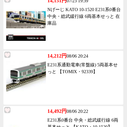
14,151円
07/23 19:39
Nげーじ KATO 10-1520 E231系0番台
中央・総武緩行線 6両基本せっと 在
庫品
14,212円
08/06 20:24
E231系通勤電車(常盤線) 5両基本せ
っと 【TOMIX・92339】
14,492円
08/06 20:22
E231系0番台 中央・総武緩行線 6両
基本せっと 【KATO・10-1520】