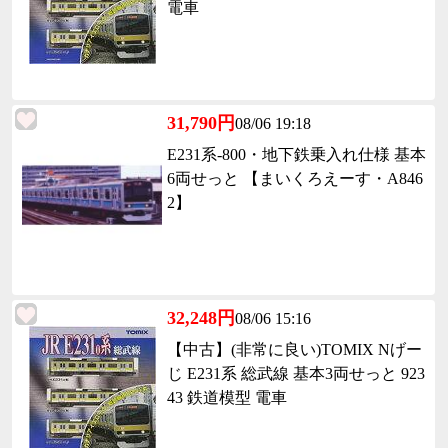
電車
31,790円
08/06 19:18
E231系-800・地下鉄乗入れ仕様 基本
6両せっと 【まいくろえーす・A846
2】
32,248円
08/06 15:16
【中古】(非常に良い)TOMIX Nげー
じ E231系 総武線 基本3両せっと 923
43 鉄道模型 電車