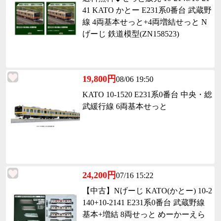
41 KATO かとー E231系0番台 武蔵野
線 4両基本せっと+4両増結せっと N
げーじ 鉄道模型(ZN158523)
19,800円
08/06 19:50
KATO 10-1520 E231系0番台 中央・総
武緩行線 6両基本せっと
24,200円
07/16 15:22
【中古】Nげーじ KATO(かとー) 10-2
140+10-2141 E231系0番台 武蔵野線
基本+増結 8両せっと めーかーえら