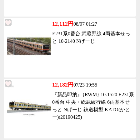
12,112円
08/07 01:27
E231系0番台 武蔵野線 4両基本せっ
と 10-2140 Nげーじ
12,182円
07/23 19:55
『新品即納』{RWM} 10-1520 E231系
0番台 中央・総武緩行線 6両基本せ
っと Nげーじ 鉄道模型 KATO(かと
ー)(20190425)