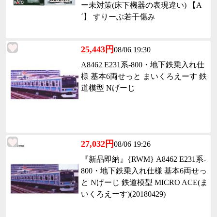
ー未対策(床下機器の表現違い) 【A
´】 すりーぶ若干傷み
25,443円
08/06 19:30
A8462 E231系-800・地下鉄乗入れ仕
様 基本6両せっと まいくろえーす 鉄
道模型 Nげーじ
27,032円
08/06 19:26
『新品即納』{RWM} A8462 E231系-
800・地下鉄乗入れ仕様 基本6両せっ
と Nげーじ 鉄道模型 MICRO ACE(ま
いくろえーす)(20180429)