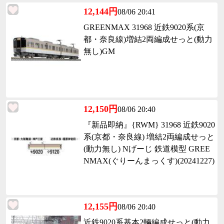
12,144円
08/06 20:41
GREENMAX 31968 近鉄9020系(京
都・奈良線)増結2両編成せっと(動力
無し)GM
12,150円
08/06 20:40
『新品即納』{RWM} 31968 近鉄9020
系(京都・奈良線) 増結2両編成せっと
(動力無し) Nげーじ 鉄道模型 GREE
NMAX(ぐりーんまっくす)(20241227)
12,155円
08/06 20:40
近鉄9020系基本2輛編成せっと(動力