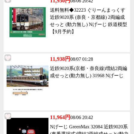
11,930円
08/06 20:42
送料無料◆32223 ぐりーんまっくす
近鉄9020系 (奈良・京都線) 2両編成
せっと (動力無し) Nげーじ 鉄道模型
【9月予約】
11,938円
08/07 01:28
近鉄9020系(京都・奈良線)増結2両編
成せっと(動力無し) 31968 Nげーじ
11,964円
08/06 20:42
Nげーじ GreenMax 32084 近鉄9020系
(車番選択式)増結2両編成せっと(動力