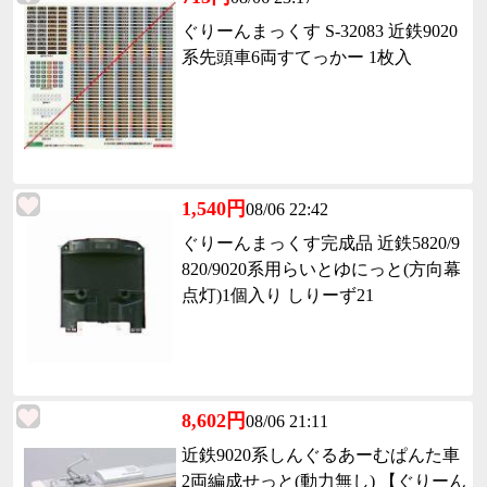
ぐりーんまっくす S-32083 近鉄9020
系先頭車6両すてっかー 1枚入
1,540円
08/06 22:42
ぐりーんまっくす完成品 近鉄5820/9
820/9020系用らいとゆにっと(方向幕
点灯)1個入り しりーず21
8,602円
08/06 21:11
近鉄9020系しんぐるあーむぱんた車
2両編成せっと(動力無し) 【ぐりーん