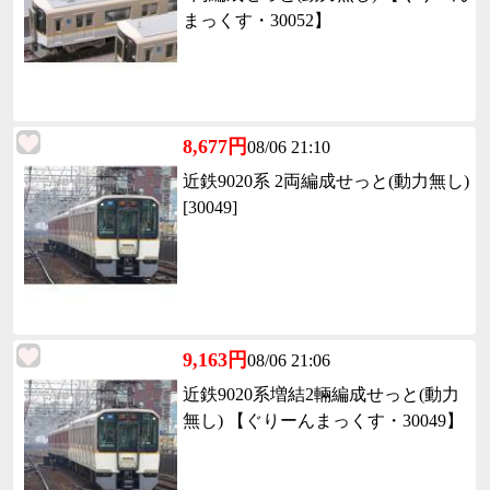
まっくす・30052】
8,677円
08/06 21:10
近鉄9020系 2両編成せっと(動力無し)
[30049]
9,163円
08/06 21:06
近鉄9020系増結2輛編成せっと(動力
無し) 【ぐりーんまっくす・30049】