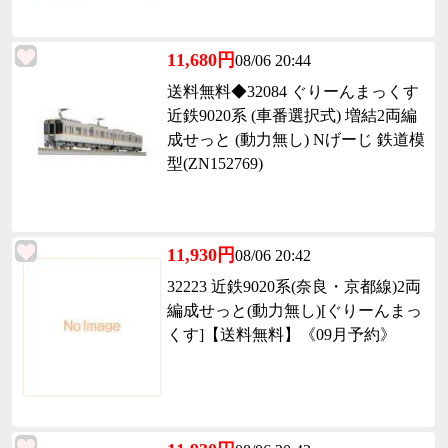
11,680円
08/06 20:44
送料無料◆32084 ぐりーんまっくす
近鉄9020系 (車番選択式) 増結2両編
成せっと (動力無し) Nげーじ 鉄道模
型(ZN152769)
11,930円
08/06 20:42
32223 近鉄9020系(奈良・京都線)2両
編成せっと(動力無し)[ぐりーんまっ
くす]【送料無料】《09月予約》