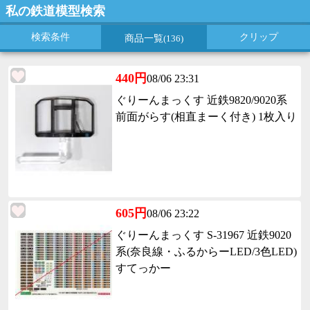
私の鉄道模型検索
検索条件
クリップ
商品一覧
(136)
440円
08/06 23:31
ぐりーんまっくす 近鉄9820/9020系
前面がらす(相直まーく付き) 1枚入り
605円
08/06 23:22
ぐりーんまっくす S-31967 近鉄9020
系(奈良線・ふるからーLED/3色LED)
すてっかー