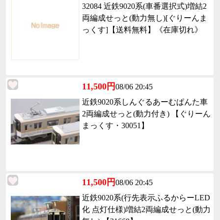
32084 近鉄9020系(車番選択式)増結2
両編成せっと(動力無し)[ぐりーんま
っくす]【送料無料】《在庫切れ》
11,500円
08/06 20:45
近鉄9020系しんぐるあーむぱんた車
2両編成せっと(動力付き) 【ぐりーん
まっくす・30051】
11,500円
08/06 20:45
近鉄9020系(行先表示ふるからーLED
化 点灯仕様)増結2両編成せっと(動力