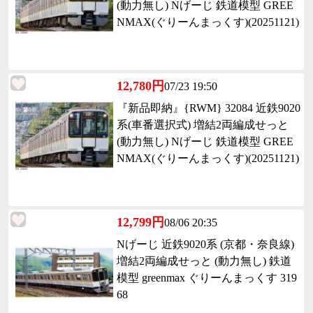
(動力無し) Nげーじ 鉄道模型 GREE
NMAX(ぐりーんまっくす)(20251121)
12,780円
07/23 19:50
『新品即納』{RWM} 32084 近鉄9020
系(車番選択式) 増結2両編成せっと
(動力無し) Nげーじ 鉄道模型 GREE
NMAX(ぐりーんまっくす)(20251121)
12,799円
08/06 20:35
Nげーじ 近鉄9020系 (京都・奈良線)
増結2両編成せっと (動力無し) 鉄道
模型 greenmax ぐりーんまっくす 319
68