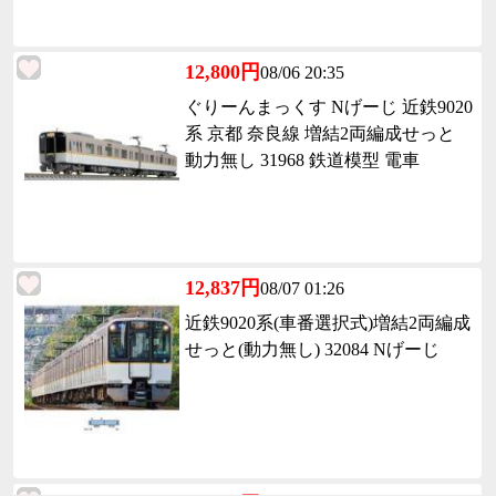
12,800円
08/06 20:35
ぐりーんまっくす Nげーじ 近鉄9020
系 京都 奈良線 増結2両編成せっと
動力無し 31968 鉄道模型 電車
12,837円
08/07 01:26
近鉄9020系(車番選択式)増結2両編成
せっと(動力無し) 32084 Nげーじ