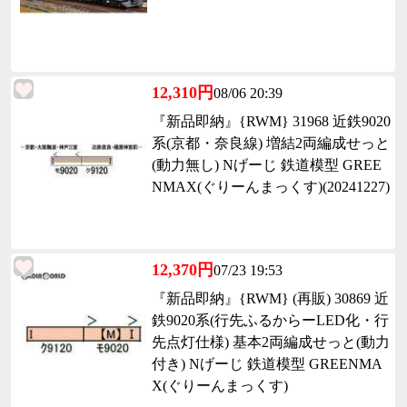
12,310円
08/06 20:39
『新品即納』{RWM} 31968 近鉄9020
系(京都・奈良線) 増結2両編成せっと
(動力無し) Nげーじ 鉄道模型 GREE
NMAX(ぐりーんまっくす)(20241227)
12,370円
07/23 19:53
『新品即納』{RWM} (再販) 30869 近
鉄9020系(行先ふるからーLED化・行
先点灯仕様) 基本2両編成せっと(動力
付き) Nげーじ 鉄道模型 GREENMA
X(ぐりーんまっくす)