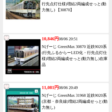
行先点灯仕様)増結2両編成せっと(動
力無し) 【30870】
10,846円
08/06 20:51
Nげーじ GreenMax 30870 近鉄9020系
(行先ふるからーLED化・行先点灯仕
様)増結2両編成せっと(動力無し)在庫
品
11,081円
08/06 20:49
Nげーじ GreenMax 31968 近鉄9020系
(京都・奈良線)増結2両編成せっと(動
力無し)