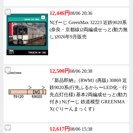
12,446円
08/06 20:36
Nげーじ GreenMax 32223 近鉄9020系
(奈良・京都線)2両編成せっと(動力無
し)2026年9月販売
12,500円
08/06 20:38
『新品即納』{RWM} (再販) 30869 近
鉄9020系(行先ふるからーLED化・行
先点灯仕様) 基本2両編成せっと(動力
付き) Nげーじ 鉄道模型 GREENMA
X(ぐりーんまっくす)
12,617円
08/06 15:38