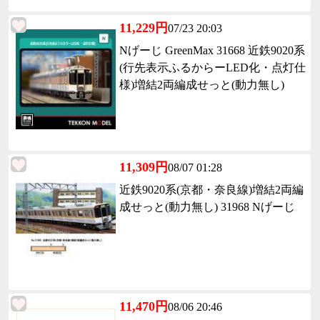
11,229円
07/23 20:03
Nげーじ GreenMax 31668 近鉄9020系
(行先表示ふるからーLED化・点灯仕
様)増結2両編成せっと(動力無し)
11,309円
08/07 01:28
近鉄9020系(京都・奈良線)増結2両編
成せっと(動力無し) 31968 Nげーじ
11,470円
08/06 20:46