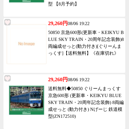
型 【8月予約】
29,260円
08/06 19:22
50850 京急600形(更新車・KEIKYU B
LUE SKY TRAIN・20周年記念装飾)8
両編成せっと(動力付き)[ぐりーんま
っくす]【送料無料】《在庫切れ》
29,260円
08/06 19:22
送料無料◆50850 ぐりーんまっくす
京急600形 (更新車・KEIKYU BLUE
SKY TRAIN・20周年記念装飾) 8両編
成せっと (動力付き) Nげーじ 鉄道模
型(ZN172510)