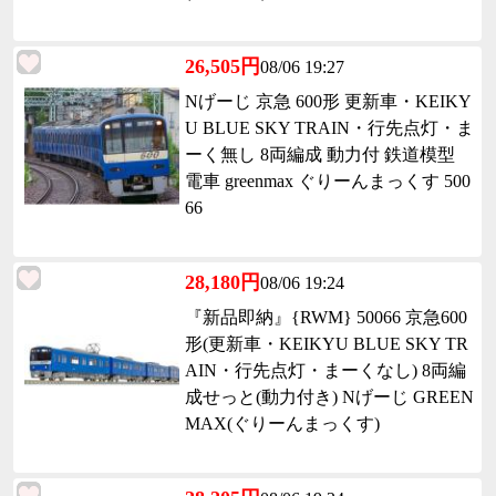
26,505円
08/06 19:27
Nげーじ 京急 600形 更新車・KEIKY
U BLUE SKY TRAIN・行先点灯・ま
ーく無し 8両編成 動力付 鉄道模型
電車 greenmax ぐりーんまっくす 500
66
28,180円
08/06 19:24
『新品即納』{RWM} 50066 京急600
形(更新車・KEIKYU BLUE SKY TR
AIN・行先点灯・まーくなし) 8両編
成せっと(動力付き) Nげーじ GREEN
MAX(ぐりーんまっくす)