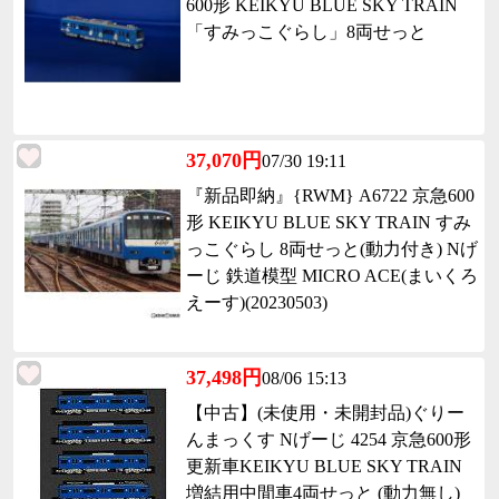
600形 KEIKYU BLUE SKY TRAIN
「すみっこぐらし」8両せっと
37,070円
07/30 19:11
『新品即納』{RWM} A6722 京急600
形 KEIKYU BLUE SKY TRAIN すみ
っこぐらし 8両せっと(動力付き) Nげ
ーじ 鉄道模型 MICRO ACE(まいくろ
えーす)(20230503)
37,498円
08/06 15:13
【中古】(未使用・未開封品)ぐりー
んまっくす Nげーじ 4254 京急600形
更新車KEIKYU BLUE SKY TRAIN
増結用中間車4両せっと (動力無し)