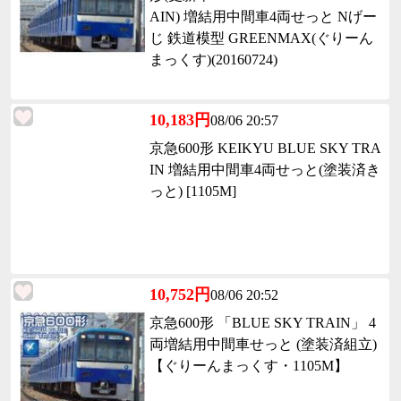
AIN) 増結用中間車4両せっと Nげー
じ 鉄道模型 GREENMAX(ぐりーん
まっくす)(20160724)
10,183円
08/06 20:57
京急600形 KEIKYU BLUE SKY TRA
IN 増結用中間車4両せっと(塗装済き
っと) [1105M]
10,752円
08/06 20:52
京急600形 「BLUE SKY TRAIN」 4
両増結用中間車せっと (塗装済組立)
【ぐりーんまっくす・1105M】