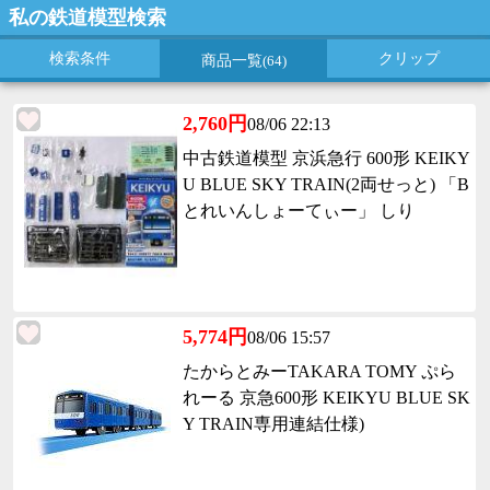
私の鉄道模型検索
検索条件
クリップ
商品一覧
(64)
2,760円
08/06 22:13
中古鉄道模型 京浜急行 600形 KEIKY
U BLUE SKY TRAIN(2両せっと) 「B
とれいんしょーてぃー」 しり
5,774円
08/06 15:57
たからとみーTAKARA TOMY ぷら
れーる 京急600形 KEIKYU BLUE SK
Y TRAIN専用連結仕様)