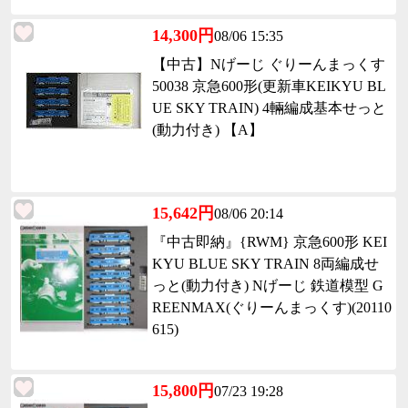
14,300円
08/06 15:35
【中古】Nげーじ ぐりーんまっくす
50038 京急600形(更新車KEIKYU BL
UE SKY TRAIN) 4輛編成基本せっと
(動力付き) 【A】
15,642円
08/06 20:14
『中古即納』{RWM} 京急600形 KEI
KYU BLUE SKY TRAIN 8両編成せ
っと(動力付き) Nげーじ 鉄道模型 G
REENMAX(ぐりーんまっくす)(20110
615)
15,800円
07/23 19:28