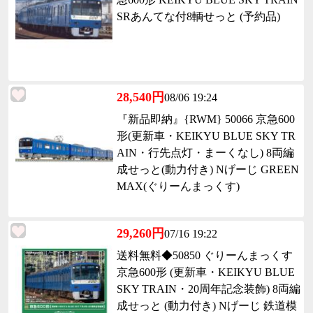
SRあんてな付8輌せっと (予約品)
28,540円
08/06 19:24
『新品即納』{RWM} 50066 京急600
形(更新車・KEIKYU BLUE SKY TR
AIN・行先点灯・まーくなし) 8両編
成せっと(動力付き) Nげーじ GREEN
MAX(ぐりーんまっくす)
29,260円
07/16 19:22
送料無料◆50850 ぐりーんまっくす
京急600形 (更新車・KEIKYU BLUE
SKY TRAIN・20周年記念装飾) 8両編
成せっと (動力付き) Nげーじ 鉄道模