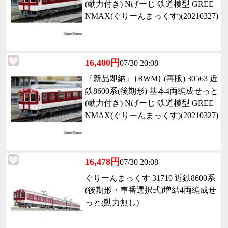
(動力付き) Nげーじ 鉄道模型 GREE
NMAX(ぐりーんまっくす)(20210327)
16,400円
07/30 20:08
『新品即納』{RWM} (再販) 30563 近
鉄8600系(後期形) 基本4両編成せっと
(動力付き) Nげーじ 鉄道模型 GREE
NMAX(ぐりーんまっくす)(20210327)
16,478円
07/30 20:08
ぐりーんまっくす 31710 近鉄8600系
(後期形・車番選択式)増結4両編成せ
っと(動力無し)