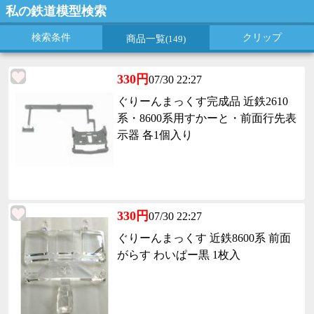
私の鉄道模型検索
検索条件
クリップ
商品一覧
(149)
330円
07/30 22:27
ぐりーんまっくす完成品 近鉄2610
系・8600系用すかーと・前面行先表
示器 各1個入り
330円
07/30 22:27
ぐりーんまっくす 近鉄8600系 前面
がらす わいぱー黒 1枚入