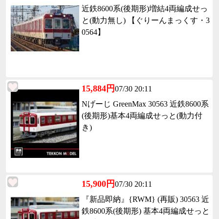
近鉄8600系(後期形)増結4両編成せっ
と(動力無し) 【ぐりーんまっくす・3
0564】
15,884円
07/30 20:11
Nげーじ GreenMax 30563 近鉄8600系
(後期形)基本4両編成せっと(動力付
き)
15,900円
07/30 20:11
『新品即納』{RWM} (再販) 30563 近
鉄8600系(後期形) 基本4両編成せっと