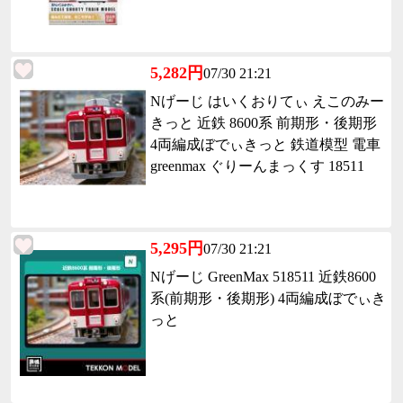
5,282円
07/30 21:21
Nげーじ はいくおりてぃ えこのみー
きっと 近鉄 8600系 前期形・後期形
4両編成ぼでぃきっと 鉄道模型 電車
greenmax ぐりーんまっくす 18511
5,295円
07/30 21:21
Nげーじ GreenMax 518511 近鉄8600
系(前期形・後期形) 4両編成ぼでぃき
っと