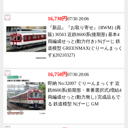
16,730円
07/30 20:06
『新品』『お取り寄せ』{RWM} (再
販) 30563 近鉄8600系(後期形) 基本4
両編成せっと(動力付き) Nげーじ 鉄
道模型 GREENMAX(ぐりーんまっく
す)(20210327)
16,750円
07/30 20:06
即納 No:32007 ぐりーんまっくす 近
鉄8600系(前期形・車番選択式)増結4
両編成せっと(動力無し) 完成品もで
る 鉄道模型 Nげーじ GM