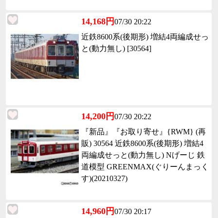
14,168円
07/30 20:22
近鉄8600系(後期形) 増結4両編成せっ
と(動力無し) [30564]
14,200円
07/30 20:22
『新品』『お取り寄せ』{RWM} (再
販) 30564 近鉄8600系(後期形) 増結4
両編成せっと(動力無し) Nげーじ 鉄
道模型 GREENMAX(ぐりーんまっく
す)(20210327)
14,960円
07/30 20:17