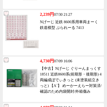
2,239円
07/30 21:27
Nげーじ 近鉄 8600系用車両まーく
鉄道模型 ぷられーる 7413
4,730円
07/09 16:06
【中古】Nげーじ ぐりーんまっくす
18511 近鉄8600系(前期形・後期形) 4
両編成ぼでぃきっと (未塗装組立き
っと) 【A´】 めーかーえらー対策済/
確認のため内袋開封/外箱傷み