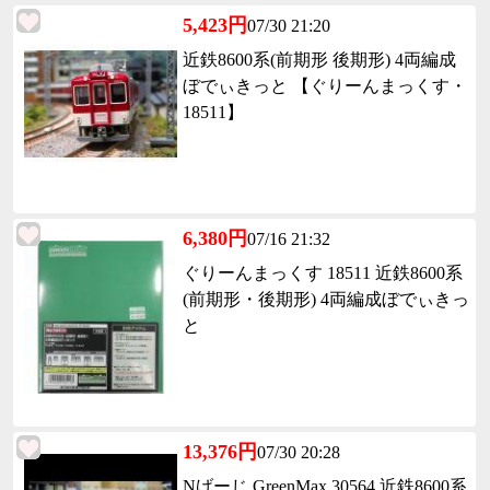
5,423円
07/30 21:20
近鉄8600系(前期形 後期形) 4両編成
ぼでぃきっと 【ぐりーんまっくす・
18511】
6,380円
07/16 21:32
ぐりーんまっくす 18511 近鉄8600系
(前期形・後期形) 4両編成ぼでぃきっ
と
13,376円
07/30 20:28
Nげーじ GreenMax 30564 近鉄8600系