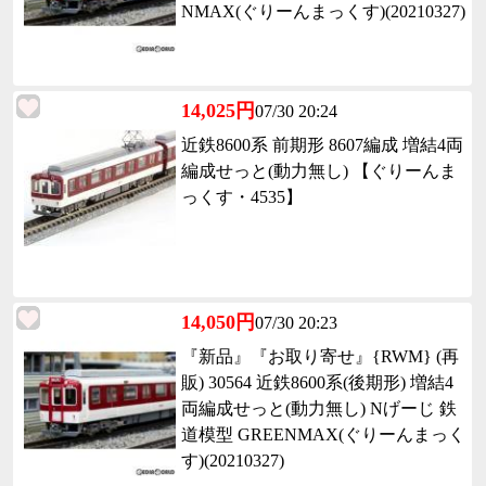
NMAX(ぐりーんまっくす)(20210327)
14,025円
07/30 20:24
近鉄8600系 前期形 8607編成 増結4両
編成せっと(動力無し) 【ぐりーんま
っくす・4535】
14,050円
07/30 20:23
『新品』『お取り寄せ』{RWM} (再
販) 30564 近鉄8600系(後期形) 増結4
両編成せっと(動力無し) Nげーじ 鉄
道模型 GREENMAX(ぐりーんまっく
す)(20210327)