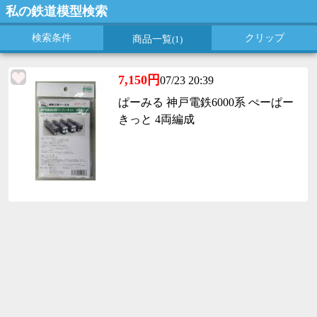
私の鉄道模型検索
検索条件
クリップ
商品一覧
(1)
7,150円
07/23 20:39
ぱーみる 神戸電鉄6000系 ぺーぱー
きっと 4両編成