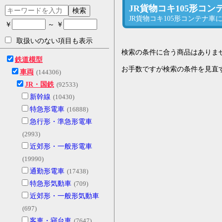
JR貨物コキ105形コ
検索
JR貨物コキ105形コンテナ
￥
～ ￥
取扱いのない項目も表示
検索の条件に合う商品はありま
鉄道模型
お手数ですが検索の条件を見直
車両
(144306)
JR・国鉄
(92533)
新幹線
(10430)
特急形電車
(16888)
急行形・準急形電車
(2993)
近郊形・一般形電車
(19990)
通勤形電車
(17438)
特急形気動車
(709)
近郊形・一般形気動車
(697)
客車・寝台車
(7647)