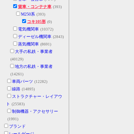
貨車・コンテナ車
(393)
M250系
(393)
コキ105形
(0)
電気機関車
(10372)
ディーゼル機関車
(2843)
蒸気機関車
(8691)
大手の私鉄・事業者
(40129)
地方の私鉄・事業者
(14261)
車両パーツ
(12282)
線路
(14895)
ストラクチャー・レイアウ
ト
(25583)
制御機器・アクセサリー
(1991)
ブランド
レールゲージ