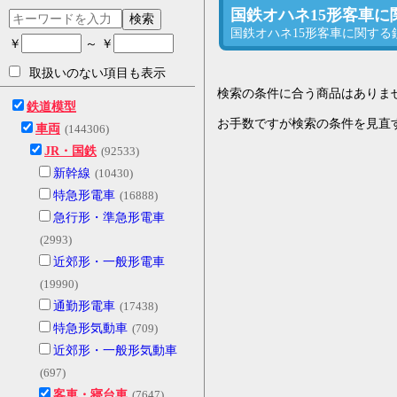
国鉄オハネ15形客車
検索
国鉄オハネ15形客車に関す
￥
～ ￥
取扱いのない項目も表示
検索の条件に合う商品はありま
鉄道模型
お手数ですが検索の条件を見直
車両
(144306)
JR・国鉄
(92533)
新幹線
(10430)
特急形電車
(16888)
急行形・準急形電車
(2993)
近郊形・一般形電車
(19990)
通勤形電車
(17438)
特急形気動車
(709)
近郊形・一般形気動車
(697)
客車・寝台車
(7647)