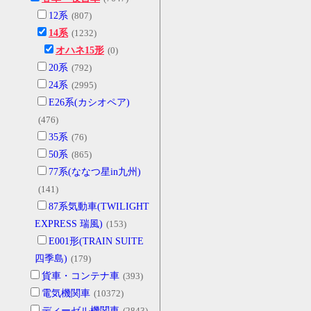
12系
(807)
14系
(1232)
オハネ15形
(0)
20系
(792)
24系
(2995)
E26系(カシオペア)
(476)
35系
(76)
50系
(865)
77系(ななつ星in九州)
(141)
87系気動車(TWILIGHT
EXPRESS 瑞風)
(153)
E001形(TRAIN SUITE
四季島)
(179)
貨車・コンテナ車
(393)
電気機関車
(10372)
ディーゼル機関車
(2843)