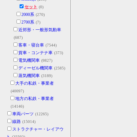
セット
(0)
2000系
(270)
2700系
(7)
近郊形・一般形気動車
(687)
客車・寝台車
(7544)
貨車・コンテナ車
(373)
電気機関車
(9827)
ディーゼル機関車
(2585)
蒸気機関車
(3189)
大手の私鉄・事業者
(40097)
地方の私鉄・事業者
(14146)
車両パーツ
(12265)
線路
(15014)
ストラクチャー・レイアウ
ト
(25592)