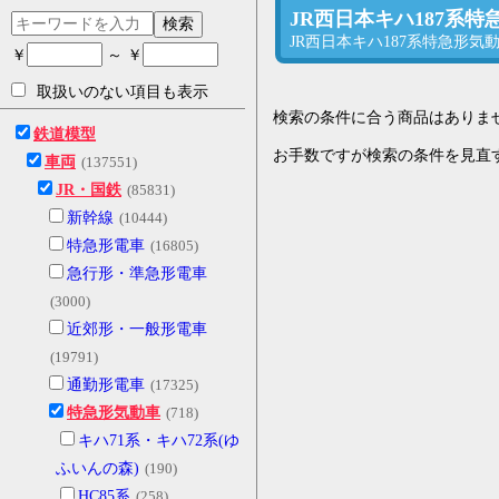
JR西日本キハ187系
検索
JR西日本キハ187系特急形
￥
～ ￥
取扱いのない項目も表示
検索の条件に合う商品はありま
鉄道模型
お手数ですが検索の条件を見直
車両
(137551)
JR・国鉄
(85831)
新幹線
(10444)
特急形電車
(16805)
急行形・準急形電車
(3000)
近郊形・一般形電車
(19791)
通勤形電車
(17325)
特急形気動車
(718)
キハ71系・キハ72系(ゆ
ふいんの森)
(190)
HC85系
(258)