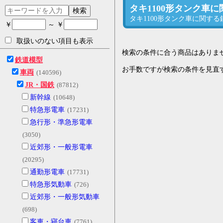
タキ1100形タンク車
検索
タキ1100形タンク車に関す
￥
～ ￥
取扱いのない項目も表示
検索の条件に合う商品はありま
鉄道模型
お手数ですが検索の条件を見直
車両
(140596)
JR・国鉄
(87812)
新幹線
(10648)
特急形電車
(17231)
急行形・準急形電車
(3050)
近郊形・一般形電車
(20295)
通勤形電車
(17731)
特急形気動車
(726)
近郊形・一般形気動車
(698)
客車・寝台車
(7761)