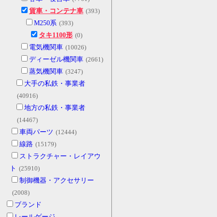
貨車・コンテナ車
(393)
M250系
(393)
タキ1100形
(0)
電気機関車
(10026)
ディーゼル機関車
(2661)
蒸気機関車
(3247)
大手の私鉄・事業者
(40916)
地方の私鉄・事業者
(14467)
車両パーツ
(12444)
線路
(15179)
ストラクチャー・レイアウ
ト
(25910)
制御機器・アクセサリー
(2008)
ブランド
レールゲージ